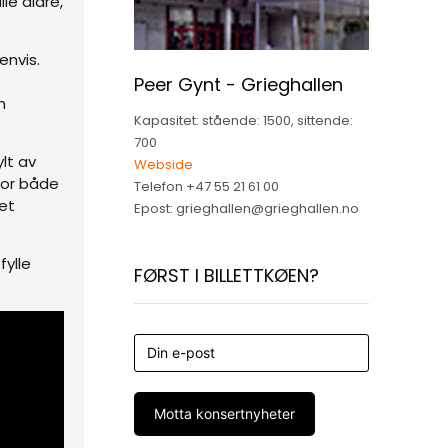
le aldre,
envis.
Peer Gynt - Grieghallen
n
Kapasitet: stående: 1500, sittende:
700
ylt av
Webside
for både
Telefon +47 55 21 61 00
et
Epost: grieghallen@grieghallen.no
fylle
FØRST I BILLETTKØEN?
Motta konsertnyheter