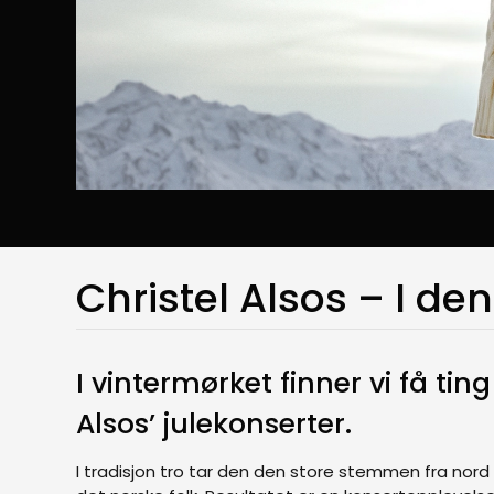
Christel Alsos – I den
I vintermørket finner vi få ti
Alsos’ julekonserter.
I tradisjon tro tar den den store stemmen fra nord 