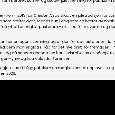
 som berører, samler og skaper julestemning for publikum i al
er» kom i 2013 har Christel Alsos skapt en juletradisjon for tus
som treffer dypt, regnes hun i dag som en bærer av norsk
i folk et etterlengtet pusterom - et sted for ro, varme og de
ulen har en egen stemning, og at den for de fleste er en tid f
d dem man er glad i. Håp for det nye året, for fremtiden - 
ed seg på scenen denne julen har Christel Alsos et håndplukk
ger Myhre og Lisa Voldsdal Sørensen.
jen klare til å gi publikum en magisk konsertopplevelse og 
ren 2026.