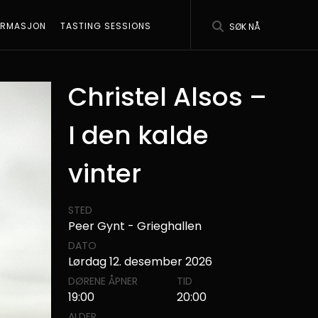
ORMASJON
TASTING SESSIONS
SØK NÅ
Christel Alsos –
I den kalde
vinter
STED
Peer Gynt - Grieghallen
DATO
Lørdag 12. desember 2026
DØRENE ÅPNER
TID
19:00
20:00
ALDER