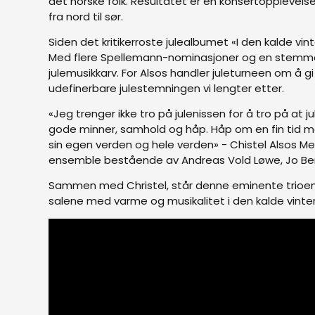
det norske folk. Resultatet er en konsertopplevelse
fra nord til sør.
Siden det kritikerroste julealbumet «I den kalde vint
Med flere Spellemann-nominasjoner og en stemme 
julemusikkarv. For Alsos handler juleturneen om å g
udefinerbare julestemningen vi lengter etter.
«Jeg trenger ikke tro på julenissen for å tro på at j
gode minner, samhold og håp. Håp om en fin tid me
sin egen verden og hele verden» - Chistel Alsos M
ensemble bestående av Andreas Vold Løwe, Jo Ber
Sammen med Christel, står denne eminente trioen ig
salene med varme og musikalitet i den kalde vinte