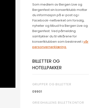
Som medlem av Bergen Live og
Bergenfest sin konsertklubb mottar
du informasjon på e-post og i
Facebook-nettverket om forsalg,
nyheter og tilbud fra Bergen Live og
Bergenfest. Ved påmelding
samtykker du til vilkårene for
konsertklubben som beskrevet i
vår
personvernerklæring.
BILLETTER OG
HOTELLPAKKER
GRUPPER OG BILLETTER
09901
GRIEGHALLENS BILLETTKONTOR