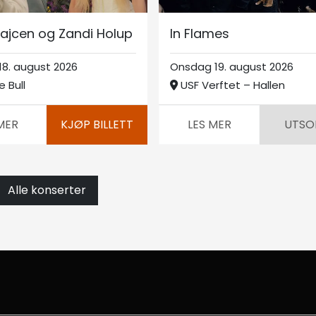
ajcen og Zandi Holup
In Flames
18. august 2026
Onsdag 19. august 2026
e Bull
USF Verftet – Hallen
MER
KJØP BILLETT
LES MER
UTSO
Alle konserter