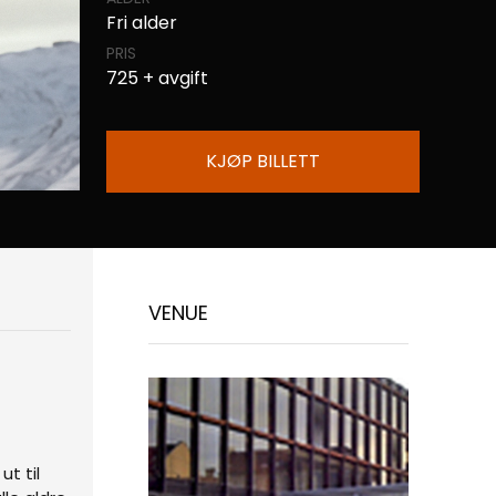
Fri alder
PRIS
725 + avgift
KJØP BILLETT
VENUE
t til