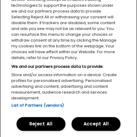
technologies to support the purposes shown under
we and our partners process data to provide.
Selecting Reject All or withdrawing your consent will
disable them. If trackers are disabled, some content
and ads you see may not be as relevant to you. You
can resurface this menu to change your choices or
withdraw consent at any time by clicking the Manage
my cookies link on the bottom of the webpage. Your
choices will have effect within our Website. For more
details, refer to our Privacy Policy.
We and our partners process data to provide:
Store and/or access information on a device. Create
Personvernerklæring
Tilgjengelighetserklæring
Cookies
profiles for personalised advertising. Personalised
advertising and content, advertising and content
measurement, audience research and services
development.
List of Partners (vendors)
MILJØFYRTÅRN
FACEBOOK
INSTAGRAM
Reject All
Accept All