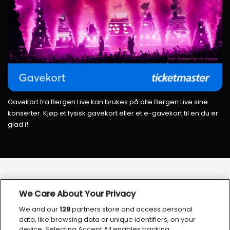
Gavekort fra Bergen Live kan brukes på alle Bergen Live sine
konserter. Kjøp et fysisk gavekort eller et e-gavekort til en du er
glad i!
We Care About Your Privacy
We and our
128
partners store and access personal
VÅRE SAMARBEIDSPARTNERE
data, like browsing data or unique identifiers, on your
device. Selecting Accept All enables tracking