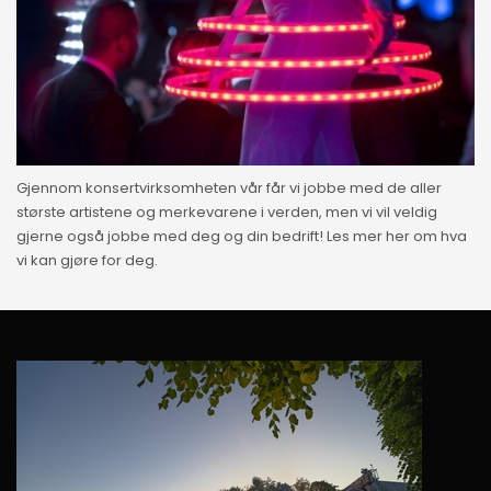
Gjennom konsertvirksomheten vår får vi jobbe med de aller
største artistene og merkevarene i verden, men vi vil veldig
gjerne også jobbe med deg og din bedrift! Les mer her om hva
vi kan gjøre for deg.