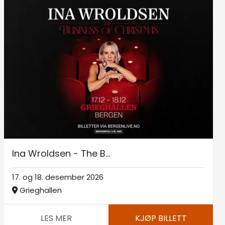
Ina Wroldsen - The B...
17. og 18. desember 2026
Grieghallen
LES MER
KJØP BILLETT