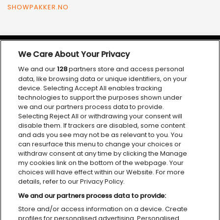
SHOWPAKKER.NO
We Care About Your Privacy
VÅRE SAMARBEIDSPARTNERE
We and our
128
partners store and access personal
data, like browsing data or unique identifiers, on your
device. Selecting Accept All enables tracking
technologies to support the purposes shown under
we and our partners process data to provide.
Selecting Reject All or withdrawing your consent will
disable them. If trackers are disabled, some content
and ads you see may not be as relevant to you. You
can resurface this menu to change your choices or
withdraw consent at any time by clicking the Manage
my cookies link on the bottom of the webpage. Your
choices will have effect within our Website. For more
details, refer to our Privacy Policy.
We and our partners process data to provide:
Personvernerklæring
Tilgjengelighetserklæring
Cookies
Store and/or access information on a device. Create
profiles for personalised advertising. Personalised