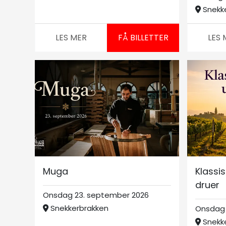
Snekk
LES MER
FÅ BILLETTER
LES 
Muga
Klassi
druer
Onsdag 23. september 2026
Snekkerbrakken
Onsdag 
Snekk