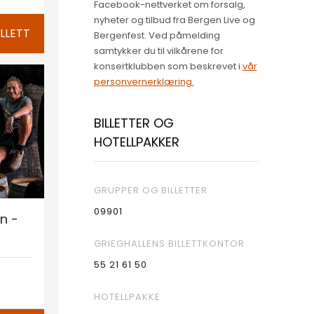
Facebook-nettverket om forsalg,
nyheter og tilbud fra Bergen Live og
ILLETT
Bergenfest. Ved påmelding
samtykker du til vilkårene for
konsertklubben som beskrevet i
vår
personvernerklæring.
BILLETTER OG
HOTELLPAKKER
GRUPPER OG BILLETTER
09901
n -
GRIEGHALLENS BILLETTKONTOR
55 21 61 50
HOTELLPAKKE