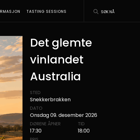
ORMASJON
TASTING SESSIONS
SØK NÅ
Det glemte
vinlandet
Australia
STED
Snekkerbrakken
DATO
Onsdag 09. desember 2026
DØRENE ÅPNER
TID
17:30
18:00
PRIS