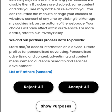
disable them. If trackers are disabled, some content
and ads you see may not be as relevant to you. You
can resurface this menu to change your choices or
withdraw consent at any time by clicking the Manage
my cookies link on the bottom of the webpage. Your
choices will have effect within our Website. For more
details, refer to our Privacy Policy.
We and our partners process data to provide:
Store and/or access information on a device. Create
Personvernerklæring
Tilgjengelighetserklæring
Cookies
profiles for personalised advertising. Personalised
advertising and content, advertising and content
measurement, audience research and services
development.
List of Partners (vendors)
MILJØFYRTÅRN
FACEBOOK
INSTAGRAM
Reject All
Accept All
Show Purposes