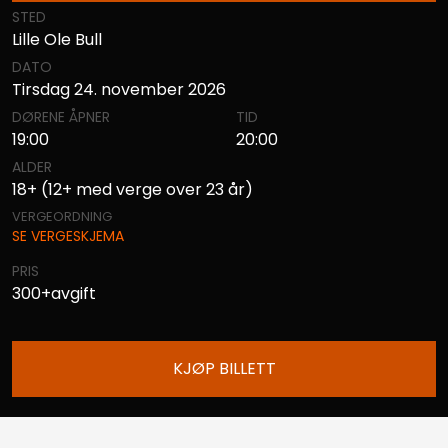
STED
Lille Ole Bull
DATO
Tirsdag 24. november 2026
DØRENE ÅPNER
TID
19:00
20:00
ALDER
18+ (12+ med verge over 23 år)
VERGEORDNING
SE VERGESKJEMA
PRIS
300+avgift
KJØP BILLETT