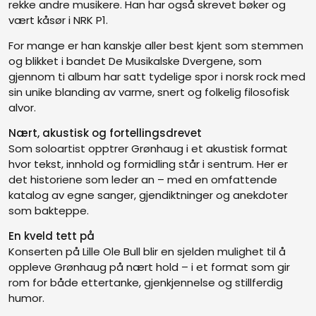
rekke andre musikere. Han har også skrevet bøker og
vært kåsør i NRK P1.
For mange er han kanskje aller best kjent som stemmen
og blikket i bandet De Musikalske Dvergene, som
gjennom ti album har satt tydelige spor i norsk rock med
sin unike blanding av varme, snert og folkelig filosofisk
alvor.
Nært, akustisk og fortellingsdrevet
Som soloartist opptrer Grønhaug i et akustisk format
hvor tekst, innhold og formidling står i sentrum. Her er
det historiene som leder an – med en omfattende
katalog av egne sanger, gjendiktninger og anekdoter
som bakteppe.
En kveld tett på
Konserten på Lille Ole Bull blir en sjelden mulighet til å
oppleve Grønhaug på nært hold – i et format som gir
rom for både ettertanke, gjenkjennelse og stillferdig
humor.