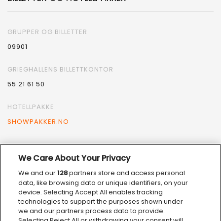
GRUPPER OG BILLETTER
09901
GRIEGHALLENS BILLETTKONTOR
55 21 61 50
HOTELLPAKKE
SHOWPAKKER.NO
We Care About Your Privacy
We and our
128
partners store and access personal
VÅRE SAMARBEIDSPARTNERE
data, like browsing data or unique identifiers, on your
device. Selecting Accept All enables tracking
technologies to support the purposes shown under
we and our partners process data to provide.
Selecting Reject All or withdrawing your consent will