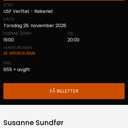
STED
USF Verftet - Røkeriet
DATO
Torsdag 26. november 2026
DØRENE ÅPNER
TID
19:00
20:00
VERGEORDNING
SE VERGESKJEMA
PRIS
655 + avgift
FÅ BILLETTER
Susanne Sundfør