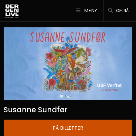
MENY
SØK NÅ
Susanne Sundfør
FÅ BILLETTER