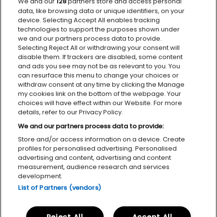
We and our
128
partners store and access personal
VÅRE SAMARBEIDSPARTNERE
data, like browsing data or unique identifiers, on your
device. Selecting Accept All enables tracking
technologies to support the purposes shown under
we and our partners process data to provide.
Selecting Reject All or withdrawing your consent will
disable them. If trackers are disabled, some content
and ads you see may not be as relevant to you. You
can resurface this menu to change your choices or
withdraw consent at any time by clicking the Manage
my cookies link on the bottom of the webpage. Your
choices will have effect within our Website. For more
details, refer to our Privacy Policy.
We and our partners process data to provide:
Store and/or access information on a device. Create
profiles for personalised advertising. Personalised
Personvernerklæring
Tilgjengelighetserklæring
Cookies
advertising and content, advertising and content
measurement, audience research and services
development.
List of Partners (vendors)
MILJØFYRTÅRN
FACEBOOK
INSTAGRAM