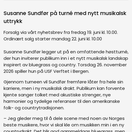
Susanne Sundfør på turné med nytt musikalsk
uttrykk
Forsalg via vårt nyhetsbrev fra fredag 19. juni kl. 10.00.
Ordinært salg starter mandag 22. juni kl. 10.00
Susanne Sundfør legger ut på en omfattende høstturné,
der hun inviterer publikum inn i et nytt musikalsk landskap
inspirert av bluegrass og country. Torsdag 26. november
2026 spiller hun på USF Verftet i Bergen.
Gjennom turneen vil Sundfør fremføre låter fra hele sin
karriere, men i ny musikalsk drakt. Publikum kan forvente
kjente sanger tolket med akustiske strenger, nye
harmonier og tydelige referanser til den amerikanske
folk- og countrytradisjonen.
– Jeg gleder meg til å dele scene med noen av Norges
beste musikere, hvor vi skal kle om musikken min i en ny
countrydrakt. Det blir god gammeldags bluegrass, men