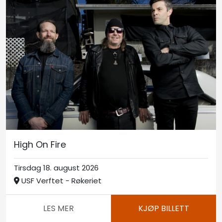
High On Fire
Tirsdag 18. august 2026
USF Verftet - Røkeriet
LES MER
KJØP BILLETT