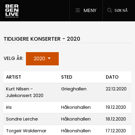
MENY
SØK NÅ
TIDLIGERE KONSERTER - 2020
2020
VELG ÅR:
ARTIST
STED
DATO
Kurt Nilsen -
Grieghallen
22.12.2020
Julekonsert 2020
iris
Håkonshallen
19.12.2020
Sondre Lerche
Håkonshallen
18.12.2020
Torgeir Waldemar
Håkonshallen
17.12.2020