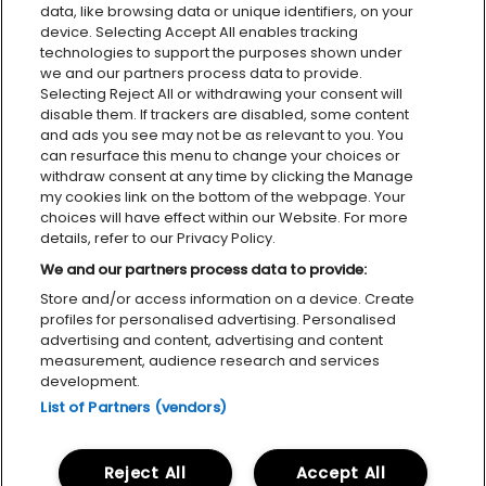
data, like browsing data or unique identifiers, on your
device. Selecting Accept All enables tracking
technologies to support the purposes shown under
we and our partners process data to provide.
Selecting Reject All or withdrawing your consent will
disable them. If trackers are disabled, some content
and ads you see may not be as relevant to you. You
can resurface this menu to change your choices or
withdraw consent at any time by clicking the Manage
my cookies link on the bottom of the webpage. Your
choices will have effect within our Website. For more
details, refer to our Privacy Policy.
We and our partners process data to provide:
Personvernerklæring
Tilgjengelighetserklæring
Cookies
Store and/or access information on a device. Create
profiles for personalised advertising. Personalised
advertising and content, advertising and content
measurement, audience research and services
development.
List of Partners (vendors)
MILJØFYRTÅRN
FACEBOOK
INSTAGRAM
Reject All
Accept All