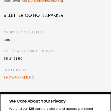
beskrevet i
vår personvernerklæring.
BILLETTER OG HOTELLPAKKER
GRUPPER OG BILLETTER
09901
GRIEGHALLENS BILLETTKONTOR
55 21 61 50
HOTELLPAKKE
SHOWPAKKER.NO
We Care About Your Privacy
VÅRE SAMARBEIDSPARTNERE
We and our
128
partners store and access personal