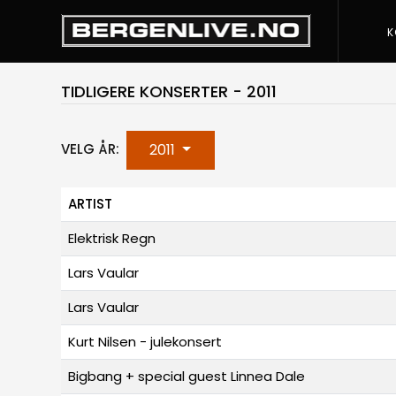
K
TIDLIGERE KONSERTER - 2011
2011
VELG ÅR:
ARTIST
Elektrisk Regn
Lars Vaular
Lars Vaular
Kurt Nilsen - julekonsert
Bigbang + special guest Linnea Dale