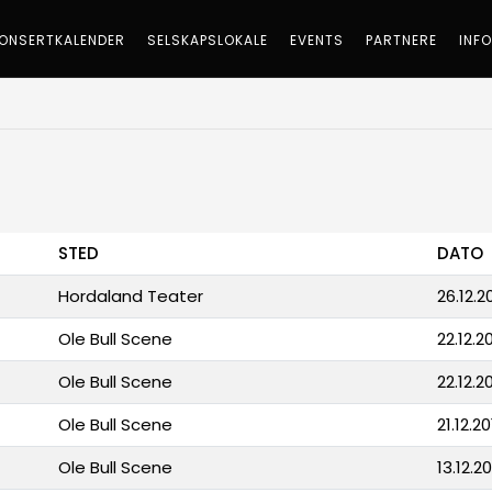
ONSERTKALENDER
SELSKAPSLOKALE
EVENTS
PARTNERE
INF
STED
DATO
Hordaland Teater
26.12.2
Ole Bull Scene
22.12.20
Ole Bull Scene
22.12.20
Ole Bull Scene
21.12.20
Ole Bull Scene
13.12.20