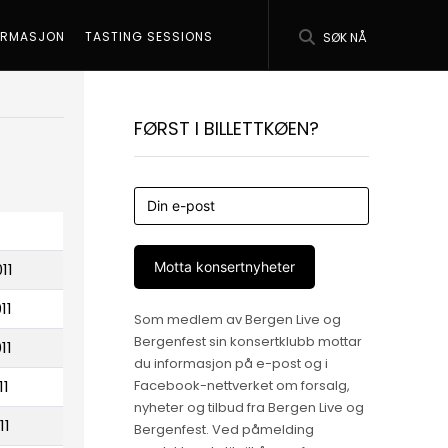
ORMASJON
TASTING SESSIONS
SØK NÅ
FØRST I BILLETTKØEN?
Motta konsertnyheter
011
11
Som medlem av Bergen Live og
Bergenfest sin konsertklubb mottar
11
du informasjon på e-post og i
11
Facebook-nettverket om forsalg,
nyheter og tilbud fra Bergen Live og
11
Bergenfest. Ved påmelding