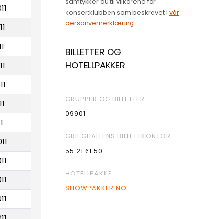
samtykker du til vilkårene for
011
konsertklubben som beskrevet i
vår
personvernerklæring.
11
11
BILLETTER OG
HOTELLPAKKER
11
11
GRUPPER OG BILLETTER
11
09901
11
GRIEGHALLENS BILLETTKONTOR
011
55 21 61 50
011
HOTELLPAKKE
011
SHOWPAKKER.NO
011
011