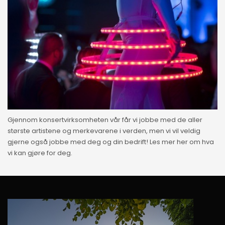
Gjennom konsertvirksomheten vår får vi jobbe med de aller
største artistene og merkevarene i verden, men vi vil veldig
gjerne også jobbe med deg og din bedrift! Les mer her om hva
vi kan gjøre for deg.