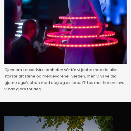
Gjennom konsertvirksomheten vår får vi jobbe med de aller
største artistene og merkevarene i verden, men vi vil veldig
gjerne også jobbe med deg og din bedrift! Les mer her om hva
vi kan gjøre for deg.