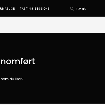
ORMASJON
TASTING SESSIONS
SØK NÅ
nnomført
 som du liker?