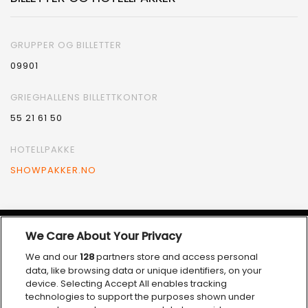
GRUPPER OG BILLETTER
09901
GRIEGHALLENS BILLETTKONTOR
55 21 61 50
HOTELLPAKKE
SHOWPAKKER.NO
We Care About Your Privacy
VÅRE SAMARBEIDSPARTNERE
We and our
128
partners store and access personal
data, like browsing data or unique identifiers, on your
device. Selecting Accept All enables tracking
technologies to support the purposes shown under