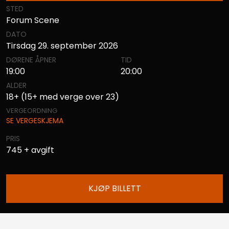
STED
Forum Scene
DATO
Tirsdag 29. september 2026
DØRENE ÅPNER
TID
19:00
20:00
ALDER
18+ (15+ med verge over 23)
VERGEORDNING
SE VERGESKJEMA
PRIS
745 + avgift
KJØP BILLETT